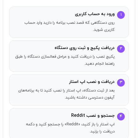
عکس‌، ویدیو و یا میم‌های جذاب خود را به اشتراک بگذارید.
پلتفرم Reddit مهم‌ترین و اصلی‌ترین منبع تولید میم توسط
ورود به حساب کاربری
۱
کاربران است و با یک گردش کوتاه در آن، می‌توانید به جدیدترین
روی دستگاهی که قصد نصب برنامه را دارید وارد حساب
و خنده‌دارترین میم‌ها در مورد موضوعات روز دنیا دست پیدا
کاربری شوید.
کنید. برخی از قابلیت‌های اپلیکیشن Reddit: - هزاران انجمن با
موضوعات مختلف - امکان بحث با دیگران - امکان جستجو در
دریافت پکیج و ثبت روی دستگاه
۲
میان هزاران میم جدید - قابلیت استریم آنلاین و چت - امکان
پکیج نصب را دریافت کنید و مراحل فعالسازی دستگاه را طبق
ساخت پروفایل‌ ناشناس - قابلیت به‌اشتراک‌گذاشتن عکس و
راهنما انجام دهید.
ویدیو
دریافت و نصب اپ استار
۳
بعد از ثبت دستگاه، اپ استار را نصب کنید تا به برنامه‌های
آیفون دسترسی داشته باشید.
جستجو و نصب Reddit
۴
اپ استار را باز کنید، «Reddit» را جستجو کنید و دکمه
دریافت را بزنید.