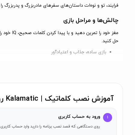
فرایند، تو و نوه‌ات داستان‌های سفرهای مادربزرگ و پدربزرگ را
چالش‌ها و مراحل بازی
حل کنید.
بازی ساده، جذاب و اعتیادآور
مراحل شاد و متنوع (بیش از ۹۰۰۰ مرحله به سه زبان)
رقابت جذاب
این یک بازی حدس کلمه رایگان برای بزرگسالان است.
چگونه با مادربزرگ به تور کلمات برویم؟
آموزش نصب کلماتیک | Kalamatic روی آیفون
با مادربزرگ به تور کلمات برو و با حل کردن پازل‌ها به مرو
ورود به حساب کاربری
۱
بهترین بازی حدس کلمات؛ حروف رو به هم وصل کن و کلمه ح
لحظه‌های شیرین سرگرم کننده رو شروع کن.
روی دستگاهی که قصد نصب برنامه را دارید وارد حساب کاربری 