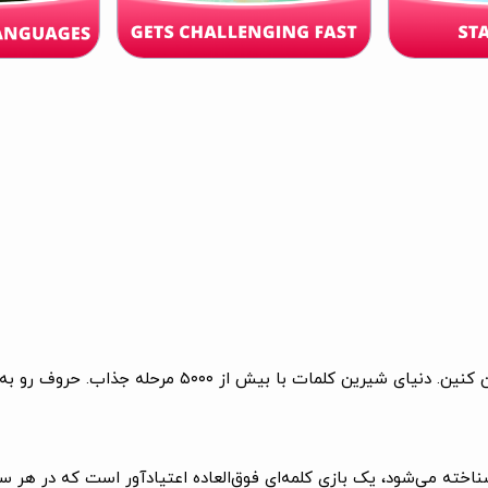
جذاب. حروف رو به هم وصل کن و با کلماتی که حدس می‌زنی شگفت‌زده شو!
نام WOW (Kalamatic | کلماتیک) نیز شناخته می‌شود، یک بازی کلمه‌ای فوق‌العاده اعتیادآ