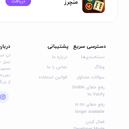
دریافت
منچرز
دسترسی سریع
پشتیبانی
دربار
اپ است
دسته‌بندی‌ها
درباره ما
نسل جد
وبلاگ
تماس با ما
محبوب 
تجربه‌ا
سوالات متداول
قوانین استفاده
از بزر
رفع خطای Unable
to Verify
رفع خطای is no
longer available
فعال کردن