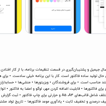
صال جیمیل و پشتیبان‌گیری در قسمت تنظیمات برنامه، با از کار افتاد
ال تولید ساده فاکتور است. کار با این برنامه خیلی سادست. • برای هم
 مناسب است. • برای فروشندگان • ویزیتورها • منشی‌ها • حسابداران • م
ام ساده • خروجی PDF و گزارشات متنوع برای فاکتورها • قابلیت اضافه کردن مهر، لوگو و ام
و ... • ثبت پرداختی مشتری به صورت نقدی و چک • ۱۱ قالب مختلف شامل قالب‌ه
ف درصدی و تخفیف ثابت • یادآوری موعد فاکتورها – تاریخ تولد مشتری‌ه