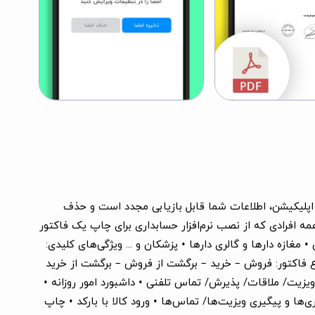
ن اپلیکیشن، اطلاعات شما قابل بازیابی مجدد است و حذف
ه افرادی که از نصب نرم‌افزار حسابداری برای چاپ یک فاکتور
غازه دارها و گالری دارها • پزشکان و ... ویژگی‌های کلیدی:
ضا به فاکتور • انواع فاکتور: فروش – خرید – برگشت از فروش – برگشت از خرید
ای A5 ،A4 و حرارتی برای چاپ فاکتور • ثبت گزارش ویزیت/ ملاقات/ پذیرش/ تماس تلفنی • داشبورد امور روزانه •
ا و پیگیری ویزیت‌ها/ تماس‌ها • ورود کالا با بارکد • چاپ