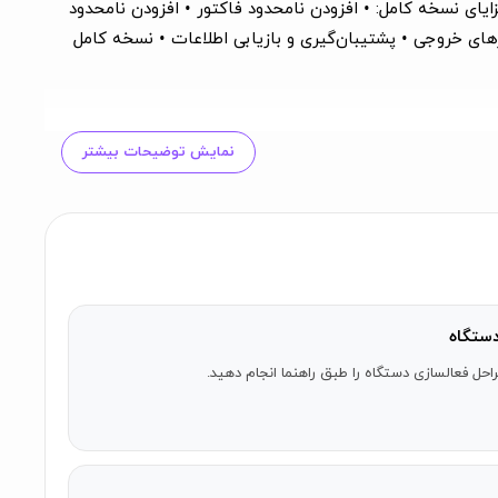
تیبان‌گیری با Google Drive • انواع واحدهای پول پشتیبانی می‌شوند • امکان اتصال مخاطبین گوشی (Contact) ها مزایای نسخه کامل: • افزودن نامحدود فاکتور • افزودن نامحدود
ای خروجی • پشتیبان‌گیری و بازیابی اطلاعات • نسخه کامل
نمایش توضیحات بیشتر
ستگاه
احل فعالسازی دستگاه را طبق راهنما انجام دهید.