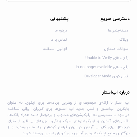
ذخیره شماره‌های پرتکرار شبا، کارت و سپرده به عنوان مخاطب
مدیریت چک‌های صیادی (پیچک)
درخواست صدور کارت هدیه مجازی
دسترسی سریع
پشتیبانی
انتقال وجه از طریق کارپوشه و شرکتیار برای مشتریان حقوقی و
دسته‌بندی‌ها
درباره ما
حقیقی مشترک
وبلاگ
تماس با ما
درخواست فراموشی رمز و تعیین مجدد رمز ورود به موبایل بانک به
صورت غیر حضوری
سوالات متداول
قوانین استفاده
تعیین و تغییر رمز اول و دوم کارت
رفع خطای Unable to Verify
مسدودسازی کارت مفقودی
رفع خطای is no longer available
فعال‌سازی برنامه رمزساز جهت تولید رمز یکبار مصرف و خرید از درگاه
فعال کردن Developer Mode
های اینترنتی
ورود به اپلیکیشن با احراز هویت بیومتریک (اثر انگشت، عنبیه چشم
درباره اپ‌استار
و...)
اپ استار با ارائه‌ی مجموعه‌ای از بهترین برنامه‌ها برای آیفون، به عنوان
تغییر شماره موبایل به صورت غیر حضوری
جایگزین اپ‌استور و نسل جدید اپ استورها برای کاربران ایرانی شناخته
دسترسی از طریق نسخه PWA برای سیستم‌عامل iOS
می‌شود. با دسترسی به اپلیکیشن‌های محبوب و پرطرفدار مانند همراه بانک‌ها،
تاکسی‌های آنلاین و اپلیکیشن‌های سبک زندگی، تجربه‌ای بی‌نظیر از دنیای
موبایل بانک سینا در تلاش است با بهبود در خدمات خود، رضایت
دیجیتال برای کاربران آیفون در ایران فراهم کرده‌ایم. به ما بپیوندید و از
هر چه بیشتر مشتریان را بدست آورد.
بزرگترین منبع اپلیکیشن‌های آیفون برای کاربران ایرانی بهره‌مند شوید.