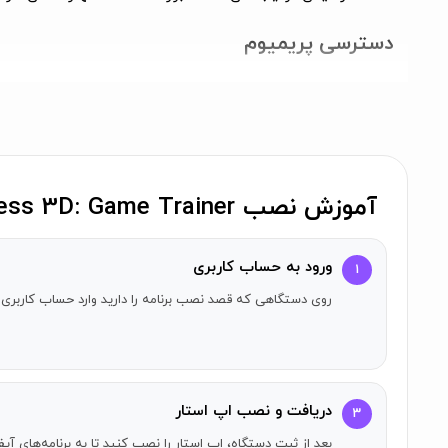
دسترسی پریمیوم
اشتراک شما به طور خودکار 1 روز قبل از اتمام اشتراک فعلی تجدید خواهد شد.
گزینه تجدید خودکار را می‌توان در تنظیمات حساب iTunes خود خاموش کرد.
پرداخت هنگام تأیید خرید به حساب iTunes شما charged خواهد شد.
سیاست حفظ حریم خصوصی و شرایط استفاده
آموزش نصب Magic Chess 3D: Game Trainer روی آیفون
برای اطلاعات بیشتر، به
سیاست حفظ حریم خصوصی
و
شرایط 
ورود به حساب کاربری
۱
روی دستگاهی که قصد نصب برنامه را دارید وارد حساب کاربری 
دریافت و نصب اپ استار
۳
بعد از ثبت دستگاه، اپ استار را نصب کنید تا به برنامه‌های 