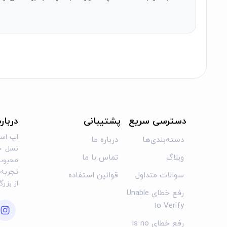
دسترسی سریع
پشتیبانی
دربار
اپ است
دسته‌بندی‌ها
درباره ما
نسل جد
وبلاگ
تماس با ما
محبوب 
تجربه‌ا
سوالات متداول
قوانین استفاده
از بزر
رفع خطای Unable
to Verify
رفع خطای is no