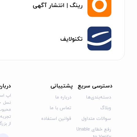
رینگ | انتشار آگهی
تکنولایف
دسترسی سریع
پشتیبانی
دربار
اپ است
دسته‌بندی‌ها
درباره ما
نسل جد
وبلاگ
تماس با ما
محبوب 
تجربه‌ا
سوالات متداول
قوانین استفاده
از بزر
رفع خطای Unable