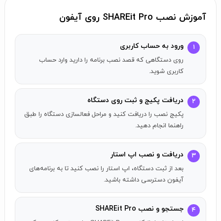
موسیقی با پلیر SHAREit لذت ببرید.
SHAREit Vault
: ابزاری یکپارچه برای محافظت از حریم خصوصی شما
آموزش نصب SHAREit Pro روی آیفون
در مورد عکس‌ها و ویدیوها.
اشترک‌گذاری چندسکویی
: انتقال فایل‌ها بین لپ‌تاپ‌ها و دستگاه‌های
ورود به حساب کاربری
۱
موبایل مختلف بدون هیچ گونه مانعی.
روی دستگاهی که قصد نصب برنامه را دارید وارد حساب
عملکرد قدرتمند
: پشتیبانی از ارسال فایل‌ها در هر فرمت.
کاربری شوید.
دیگر نیازی به کابل یا اینترنت برای انتقال فایل‌ها نیست. به‌راحتی
می‌توانید بین دستگاه‌های مختلف اشتراک‌گذاری کنید.
دریافت پکیج و ثبت روی دستگاه
۲
پکیج نصب را دریافت کنید و مراحل فعالسازی دستگاه را طبق
راهنما انجام دهید.
اپلیکیشن‌های مختلف را از جمله
اسنپ رانندگان برای آیفون
به‌سادگی از اپ استار دریافت کنید. برای شروع وارد حساب اپ
دریافت و نصب اپ استار
استار خود شوید.
۳
بعد از ثبت دستگاه، اپ استار را نصب کنید تا به برنامه‌های
آیفون دسترسی داشته باشید.
جستجو و نصب SHAREit Pro
۴