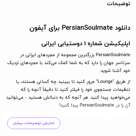
توضیحات
دانلود PersianSoulmate برای آیفون
اپلیکیشن شماره 1 دوستیابی ایرانی
PersianSoulmate بزرگترین مجموعه از مجردهای ایرانی در
سرتاسر جهان را دارد که به شما کمک می‌کند با مجردهای نزدیک
خود آشنا شوید.
از طریق "Lounge" مرور کنید تا ببینید چه کسانی هستند، یا
تنظیمات جستجوی خود را فیلتر کنید تا دقیقاً آنچه را که
می‌خواهید پیدا کنید. هر آنچه که به دنبالش هستید - می‌توانید
آن را در PersianSoulmate پیدا کنید!
امروز، 20% از روابط از طریق دوستیابی آنلاین آغاز می‌شود. چرا به
نمایش توضیحات بیشتر
صورت رایگان ملحق نشوید و خودتان امتحان نکنید؟
ما تمامی ویژگی‌های محبوب شما را در یک اپلیکیشن ترکیب