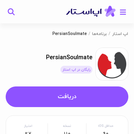
اپ استار
برنامه‌ها
PersianSoulmate
PersianSoulmate
رایگان در اپ استار
دریافت
حداقل iOS
نسخه
امتیاز
2.7
1.1.0
9.0