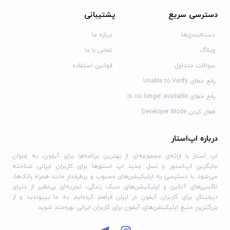
گرافیک زیبا و دست‌ساز که جهانی از افسانه‌ها و کنجکاوی را به تصویر
دسترسی سریع
پشتیبانی
می‌کشد
60fps با کیفیت بالا بر روی تمامی دستگاه‌های پیشرفته
دسته‌بندی‌ها
درباره ما
پشتیبانی:
لطفاً به support@cornfox.com ایمیل بزنید.
وبلاگ
تماس با ما
سوالات متداول
قوانین استفاده
رفع خطای Unable to Verify
رفع خطای is no longer available
فعال کردن Developer Mode
درباره اپ‌استار
اپ استار با ارائه‌ی مجموعه‌ای از بهترین برنامه‌ها برای آیفون، به عنوان
جایگزین اپ‌استور و نسل جدید اپ استورها برای کاربران ایرانی شناخته
می‌شود. با دسترسی به اپلیکیشن‌های محبوب و پرطرفدار مانند همراه بانک‌ها،
تاکسی‌های آنلاین و اپلیکیشن‌های سبک زندگی، تجربه‌ای بی‌نظیر از دنیای
دیجیتال برای کاربران آیفون در ایران فراهم کرده‌ایم. به ما بپیوندید و از
بزرگترین منبع اپلیکیشن‌های آیفون برای کاربران ایرانی بهره‌مند شوید.