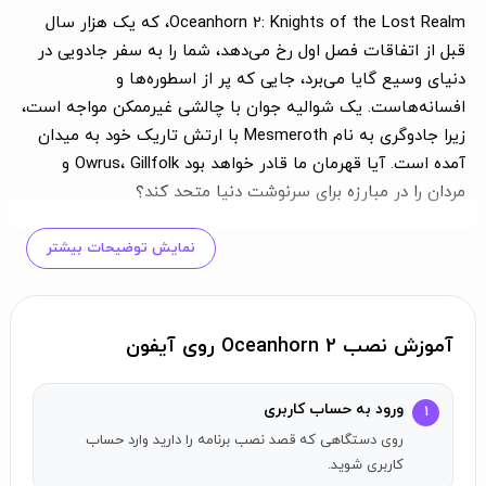
Oceanhorn 2: Knights of the Lost Realm، که یک هزار سال
قبل از اتفاقات فصل اول رخ می‌دهد، شما را به سفر جادویی در
دنیای وسیع گایا می‌برد، جایی که پر از اسطوره‌ها و
افسانه‌هاست. یک شوالیه جوان با چالشی غیرممکن مواجه است،
زیرا جادوگری به نام Mesmeroth با ارتش تاریک خود به میدان
آمده است. آیا قهرمان ما قادر خواهد بود Owrus، Gillfolk و
مردان را در مبارزه برای سرنوشت دنیا متحد کند؟
این بار تنها نیستید
نمایش توضیحات بیشتر
شما در این سفر تنها نخواهید بود. Trin، ن granddaughter
رهبری آرکادیا Archimedes، و Gen، ربات مرموزی که سلاح
سامورایی قدیمی را در اختیار دارد، به شما ملحق می‌شوند و در
آموزش نصب Oceanhorn 2 روی آیفون
کنار شما در برابر ارتش تاریک Mesmeroth مبارزه خواهند کرد.
دستورات متنی به شما این امکان را می‌دهند که این متحدان را
ورود به حساب کاربری
۱
به نبرد هدایت کنید یا از آن‌ها بخواهید که به شما در حل
روی دستگاهی که قصد نصب برنامه را دارید وارد حساب
معماهای پیچیده بازی کمک کنند!
کاربری شوید.