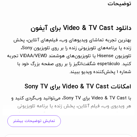
توضیحات
دانلود Video & TV Cast برای آیفون
بهترین تجربه تماشای ویدیوهای وب، فیلم‌های آنلاین، پخش
زنده یا برنامه‌های تلویزیونی زنده را بر روی تلویزیون Sony،
تلویزیون Hisense یا تلویزیون‌های هوشمند VIDAA/VEWD تجربه
کنید. espetáculo شگفت‌انگیز را بر روی صفحه بزرگ خود با
شماره 1 پخش‌کننده ویدیو ببیند.
امکانات Video & TV Cast برای Sony TV
با Video & TV Cast برای Sony TV، می‌توانید وب‌گردی کنید و
هر ویدیوی وب، فیلم آنلاین، پخش زنده یا برنامه تلویزیونی
زنده‌ای که می‌خواهید را بر روی تلویزیون Sony خود پخش کنید.
نمایش توضیحات بیشتر
فرمت‌های Mp4، m3u8، پخش زنده hls و همچنین ویدیو بر روی
HTTPS نیز پشتیبانی می‌شوند.