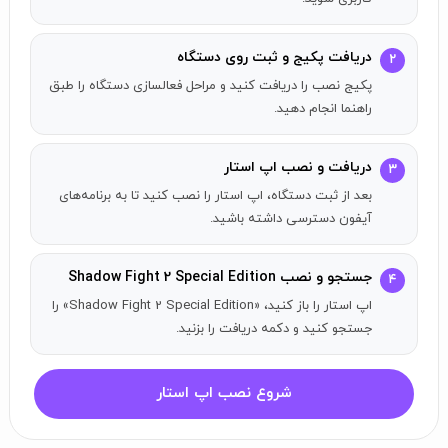
حالت داستانی را بدون نیاز به زحمت زیاد تکمیل کنید!
خود را با حجم زیادی از سلاح‌ها و زره‌ها تجهیز کنید. از طریق نبردها
دریافت پکیج و ثبت روی دستگاه
۲
مقدار زیادی جواهر به دست آورید و زرادخانه خود را بزرگتر کنید!
پکیج نصب را دریافت کنید و مراحل فعالسازی دستگاه را طبق
به 7 استان منحصر به فرد سفر کنید و Titan را به وحشت بیندازید!
راهنما انجام دهید.
کنترل‌های ساده‌ای که برای استفاده بر روی صفحه لمسی طراحی
شده‌اند. Shadow Fight 2 بازی کردن آسان است اما سخت است که
دریافت و نصب اپ استار
۳
به مهارت کامل برسید!
بعد از ثبت دستگاه، اپ استار را نصب کنید تا به برنامه‌های
انیمیشن‌های فوق‌العاده و طراحی منحصر به فرد!
آیفون دسترسی داشته باشید.
شما باید برای بررسی اعتبار (فقط در اولین راه‌اندازی) به اینترنت
متصل باشید.
جستجو و نصب Shadow Fight 2 Special Edition
۴
اپ استار را باز کنید، «Shadow Fight 2 Special Edition» را
جستجو کنید و دکمه دریافت را بزنید.
شروع نصب اپ استار