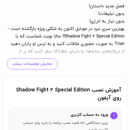
فصل جدید داستان!
بدون تبلیغات!
بدون نیاز به انرژی!
بهترین سری نبرد در موبایل اکنون به شکلی ویژه بازگشته است -
Shadow Fight 2 Special Edition!! حالا نوبت شماست که با
Titan به صورت حضوری ملاقات کنید و به ترس او پایان دهید.
از دروازه‌های سایه‌ها به دنیای خطرناک سفر کنید که پر از
نبردهای به یاد ماندنی و قهرمانان شجاع است. این سرزمین‌ها
نمایش توضیحات بیشتر
در انتظار یک ماجراجوی شجاع هستند تا ظاهر شده و آنها را از
ستم یک متجاوز پلید از بعدی دیگر نجات دهد! یک ترکیب
هیجان‌انگیز از دو ژانر محبوب بازی - نبرد و RPG را کشف کنید.
یک زرادخانه بزرگ از سلاح‌های کشنده جمع‌آوری کنید، تجهیزات
آموزش نصب Shadow Fight 2 Special Edition
خود را ترکیب کنید و ده‌ها مهارت و حرکت را ارتقا دهید!
روی آیفون
بدون تبلیغات!
ورود به حساب کاربری
بدون نیاز به انرژی. هر زمان و هر جا که بخواهید وارد میدان نبرد
۱
شوید!
روی دستگاهی که قصد نصب برنامه را دارید وارد حساب
کاربری شوید.
آشکار کردن حقیقت پشت گذشته Sensei در یک فصل جدید داستان!