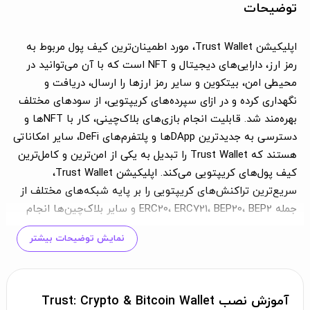
توضیحات
اپلیکیشن Trust Wallet، مورد اطمینان‌ترین کیف پول مربوط به
رمز ارز، دارایی‌های دیجیتال و NFT است که با آن می‌توانید در
محیطی امن، بیتکوین و سایر رمز ارزها را ارسال، دریافت و
نگهداری کرده و در ازای سپرده‌های کریپتویی، از سودهای مختلف
بهره‌مند شد. قابلیت انجام بازی‌های بلاک‌چینی، کار با NFTها و
دسترسی به جدیدترین DAppها و پلتفرم‌های DeFi، سایر امکاناتی
هستند که Trust Wallet را تبدیل به یکی از امن‌ترین و کامل‌ترین
کیف پول‌های کریپتویی می‌کند. اپلیکیشن Trust Wallet،
سریع‌ترین تراکنش‌های کریپتویی را بر پایه شبکه‌های مختلف از
جمله ERC20، ERC721، BEP20، BEP2 و سایر بلاک‌چین‌ها انجام
داده و با ارائه لیست کاملی از تراکنش‌ها، محیط شفافی از
نمایش توضیحات بیشتر
کوین‌ها و توکن‌های ارسالی و دریافتی شما در اختیارتان قرار
می‌دهد. فرقی نمی‌کند که دنبال کیف پولی برای ذخیره و کار با
بیتکوین هستید یا نیاز به انجام تراکنش در شبکه اتریوم دارید؛
در محیط امن و مجهز به سیستم‌های رمزنگاری نظامی Trust
آموزش نصب Trust: Crypto & Bitcoin Wallet