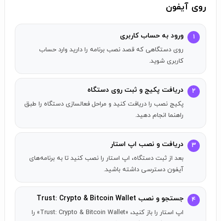
Wallet، می‌توانید رمز ارزهای مختلف را روی شبکه‌های متنوع
روی آیفون
خرید و فروش یا ارسال کنید. برخی از قابلیت‌های اپلیکیشن
Trust Wallet: - امکان استفاده مستقیم از DEX بایننس -
ورود به حساب کاربری
۱
پشتیبانی از قابلیت Connect Wallet برای وصل کردن کیف پول
روی دستگاهی که قصد نصب برنامه را دارید وارد حساب
به Web3 - امکان خرید مستقیم بیتکوین و سایر کریپتوها داخل
کاربری شوید.
ولت با EUR و USD - ارائه تاریخچه‌ای کامل از تمام تراکنش‌های
ورودی و ارسالی کاربر
دریافت پکیج و ثبت روی دستگاه
۲
پکیج نصب را دریافت کنید و مراحل فعالسازی دستگاه را طبق
راهنما انجام دهید.
دریافت و نصب اپ استار
۳
بعد از ثبت دستگاه، اپ استار را نصب کنید تا به برنامه‌های
آیفون دسترسی داشته باشید.
جستجو و نصب Trust: Crypto & Bitcoin Wallet
۴
اپ استار را باز کنید، «Trust: Crypto & Bitcoin Wallet» را