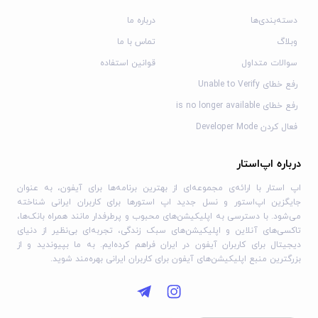
فرماندهی کامل
دسته‌بندی‌ها
درباره ما
وبلاگ
تماس با ما
تحویل تمامی چالش‌های تاکتیکی نوبتی XCOM 2: War of the
Chosen.
سوالات متداول
قوانین استفاده
رفع خطای Unable to Verify
طراحی شده برای iOS
رفع خطای is no longer available
رهبری مقاومت با استفاده از یک رابط فرمان لمسی که برای
فعال کردن Developer Mode
موبایل طراحی شده است.
درباره اپ‌استار
شخصی‌سازی تیم‌های شما
اپ استار با ارائه‌ی مجموعه‌ای از بهترین برنامه‌ها برای آیفون، به عنوان
جایگزین اپ‌استور و نسل جدید اپ استورها برای کاربران ایرانی شناخته
ظاهر، بار و توانایی‌های هر سرباز را شخصی‌سازی کنید.
می‌شود. با دسترسی به اپلیکیشن‌های محبوب و پرطرفدار مانند همراه بانک‌ها،
تاکسی‌های آنلاین و اپلیکیشن‌های سبک زندگی، تجربه‌ای بی‌نظیر از دنیای
هر بازی یک چالش منحصر به فرد
دیجیتال برای کاربران آیفون در ایران فراهم کرده‌ایم. به ما بپیوندید و از
بزرگترین منبع اپلیکیشن‌های آیفون برای کاربران ایرانی بهره‌مند شوید.
نیروهای خود را از طریق ترکیب نزدیک به بی‌نهایت اهداف،
ماموریت‌ها و نقشه‌ها هدایت کنید.