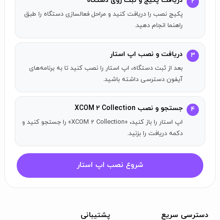
دریافت پکیج و ثبت روی دستگاه
۲
iPad mini (نسل 5، 2019)
پکیج نصب را دریافت کنید و مراحل فعالسازی دستگاه را طبق
iPad Air (نسل 3، 2019)
راهنما انجام دهید.
iPad Air (نسل 4، 2020)
iPad (نسل 7، 2019)
دریافت و نصب اپ استار
۳
iPad (نسل 8، 2020)
بعد از ثبت دستگاه، اپ استار را نصب کنید تا به برنامه‌های
iPad Pro (نسل 2، 2017: 10.5"، 12.9")
آیفون دسترسی داشته باشید.
iPad Pro (نسل 3، 2018: 11"، 12.9")
iPad Pro (نسل 4، 2020: 11"، 12.9")
جستجو و نصب XCOM 2 Collection
۴
علی رغم حاکمیت بیگانه‌ها بر زمین و قول آینده‌ای درخشان برای
اپ استار را باز کنید، «XCOM 2 Collection» را جستجو کنید و
کسانی که مطابق می‌باشند، آن‌هایی که نافرمانی میکنند به
دکمه دریافت را بزنید.
شدت ساکت می‌شوند. در لبه‌های جهان، نیروهای پراکنده XCOM
گرد هم می‌آیند تا از بشریت دفاع کنند، باعث ایجاد یک مقاومت
شروع نصب اپ استار
جهانی شوند و سیاره را بازپس بگیرند.
با مجموعه XCOM 2 از آیپد یا آیفون خود، رژیم بیگانه را سرنگون
کنید؛ تجربه کامل XCOM 2: War of the Chosen و چهار بسته
DLC در یک بسته بدون خرید درون‌برنامه‌ای.
دسترسی سریع
پشتیبانی