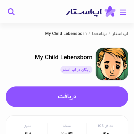
اپ استار
برنامه‌ها
My Child Lebensborn
My Child Lebensborn
رایگان در اپ استار
دریافت
حداقل iOS
نسخه
امتیاز
4.8
2.0.114
12.0