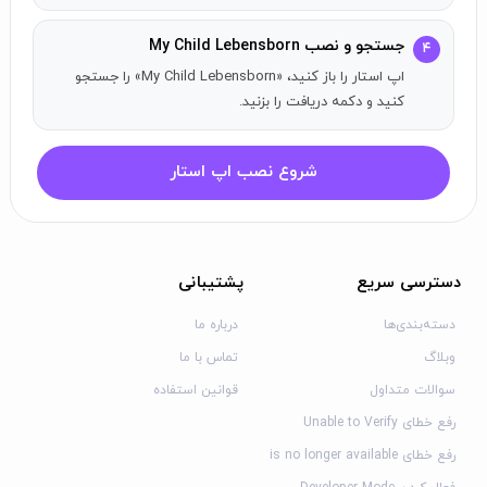
می‌گیرد.
تعامل بیشتر:
در این نسخه جدید با فرزند خود به‌طور آزادانه‌تری بازی
جستجو و نصب My Child Lebensborn
۴
کرده و تعامل نمایید.
اپ استار را باز کنید، «My Child Lebensborn» را جستجو
گرافیک بهبود یافته:
گرافیک بازی به سطح امروز ارتقا یافته است و
کنید و دکمه دریافت را بزنید.
شما می‌توانید فرزندتان را نوازش کرده و واکنش‌های دلگرم‌کننده‌ای
ببینید.
شروع نصب اپ استار
احتیاط:
برخی از دستگاه‌ها با ۱ گیگابایت حافظه در حال اجرا با مشکلاتی
مواجه شده‌اند. لطفاً در صورت بروز مشکل، از طریق ایمیل با ما
دسترسی سریع
پشتیبانی
تماس بگیرید.
دسته‌بندی‌ها
درباره ما
وبلاگ
تماس با ما
سوالات متداول
قوانین استفاده
رفع خطای Unable to Verify
رفع خطای is no longer available