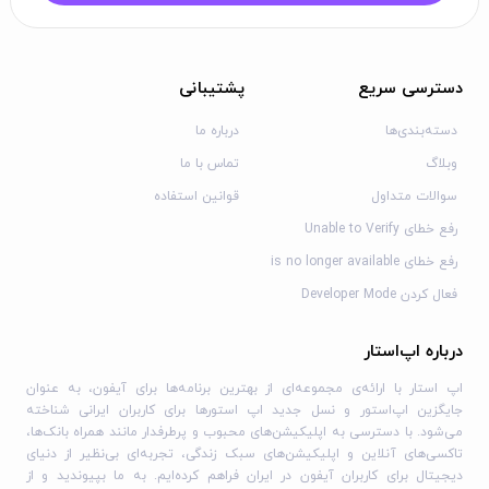
می‌دهد. PUBG MOBILE می‌تواند هر خواسته‌ای که دارید را
برآورده کند. از میان اسلحه‌های بی‌شمار انتخاب کنید و مهارت
تیراندازی خود را آزمایش کنید. اقلام، نقشه‌ها و حالت‌های جدید
دسترسی سریع
پشتیبانی
به طور مداوم به بازی اضافه می‌شوند.
PUBG MOBILE شدیدترین نبردهای چندنفره را روی گوشی شما
دسته‌بندی‌ها
درباره ما
ارائه می‌دهد. به نبرد بپیوندید، تجهیزات خود را آماده کنید و برای
وبلاگ
تماس با ما
پیروزی بازی کنید. در نبردهای حماسی 100 نفره در حالت کلاسیک،
سوالات متداول
قوانین استفاده
Payload، نبردهای سریع 4v4 Arena و حالت Infection بقا
رفع خطای Unable to Verify
داشته باشید. تنها چیزی که اهمیت دارد بقا است. آخرین کسی
رفع خطای is no longer available
باشید که ایستاده است. مأموریت‌ها را قبول کنید و با اراده
فعال کردن Developer Mode
شلیک کنید!
درباره اپ‌استار
مدل‌های سازگار:
اپ استار با ارائه‌ی مجموعه‌ای از بهترین برنامه‌ها برای آیفون، به عنوان
تمام مدل‌ها با حداقل چیپ Apple A8 (iPhone 6 یا جدیدتر، iPad Air
جایگزین اپ‌استور و نسل جدید اپ استورها برای کاربران ایرانی شناخته
2 یا جدیدتر، iPad mini 4 یا جدیدتر، iPod Touch 6 یا جدیدتر، تمام
می‌شود. با دسترسی به اپلیکیشن‌های محبوب و پرطرفدار مانند همراه بانک‌ها،
مدل‌های iPad Pro)
تاکسی‌های آنلاین و اپلیکیشن‌های سبک زندگی، تجربه‌ای بی‌نظیر از دنیای
دیجیتال برای کاربران آیفون در ایران فراهم کرده‌ایم. به ما بپیوندید و از