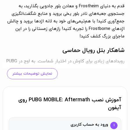
قدم به دنیای Frostheim و معادن بلور جادویی بگذارید، به
جستجوی جعبه‌های نادر بلور یخی بروید و منابع شگفت‌انگیزی
جمع‌آوری کنید! با هم‌تیمی‌های خود به لانه اژدها بروید و چالش
اژدهای Frostborne را تجربه کنید! رازهای زمستانی را در این
ماجرای بزرگ کشف کنید!
شاهکار بتل رویال حماسی
رویدادهای زیادی برای کاوش در اختیار شماست. به اوج در PUBG
MOBILE صعود کنید و با اراده شلیک کنید. PUBG MOBILE بازی
نمایش توضیحات بیشتر
اصلی بتل رویال روی موبایل و یکی از بهترین بازی‌های تیراندازی
موبایل است.
نبردهای شدید در مسابقات 10 دقیقه‌ای
آموزش نصب PUBG MOBILE: Aftermath روی
آیفون
اسلحه‌های خود را آماده کنید، به دعوت نبرد در PUBG MOBILE
پاسخ دهید و با اراده شلیک کنید.
ورود به حساب کاربری
۱