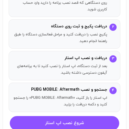
مکان‌ها و حالت‌های بسیار متنوع
روی دستگاهی که قصد نصب برنامه را دارید وارد حساب
کاربری شوید.
PUBG MOBILE دارای نقشه‌ها و مکانیک‌های بازی زیادی است که
تجربه بقا هیجان‌انگیزی را ارائه می‌دهند. دوستان خود را پیدا
کنید و با هم به بازی در حالت‌های جدید بپردازید! به هر روش
دریافت پکیج و ثبت روی دستگاه
۲
که دوست دارید بازی کنید و با اراده شلیک کنید!
پکیج نصب را دریافت کنید و مراحل فعالسازی دستگاه را طبق
راهنما انجام دهید.
هر زمان و هر کجا بازی کنید
دریافت و نصب اپ استار
با آرامش و بدون محدودیت بازی PUBG MOBILE را تجربه کنید! از
۳
هیجان‌انگیزترین تیراندازی برای یک تجربه بازی بی‌نظیر لذت
بعد از ثبت دستگاه، اپ استار را نصب کنید تا به برنامه‌های
آیفون دسترسی داشته باشید.
ببرید.
به‌ویژه برای تلفن‌های همراه طراحی شده است
جستجو و نصب PUBG MOBILE: Aftermath
۴
اپ استار را باز کنید، «PUBG MOBILE: Aftermath» را جستجو
امکاناتی مانند کنترل‌های قابل تنظیم، حالت آموزش و چت صوتی
کنید و دکمه دریافت را بزنید.
با دوستان. تجربه کنترل شگفت‌انگیز و واقع‌گرایانه‌ترین سلاح‌ها
را روی گوشی خود تجربه کنید.
شروع نصب اپ استار
PUBG MOBILE با بیشترین وفاداری اقلام و تجربه بازی را ارائه