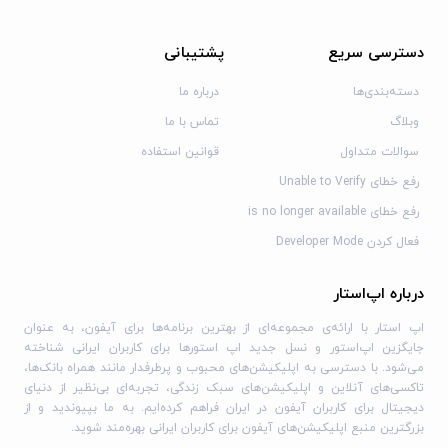
تا 4 نت پلی‌فونی
به راحتی پیش‌تنظیمات و ضبط‌های صوتی را با دوستان خود به
دسترسی سریع
پشتیبانی
اشتراک بگذارید
ماژول آربِجیاتور با قابلیت نگه‌داشتن نت و قفل آکورد
دسته‌بندی‌ها
درباره ما
افکت تأخیر استریو پینگ‌پنگ
وبلاگ
تماس با ما
افکت مدولاسیون زمان Bender
سوالات متداول
قوانین استفاده
رکورد کننده لوپینگ زمان واقعی با قابلیت overdub و اشتراک‌گذاری
رفع خطای Unable to Verify
فوری
رفع خطای is no longer available
شکل‌های انتخابی و رفتار فعال‌سازی پاکت
نقشه‌برداری آسان MIDI CC
فعال کردن Developer Mode
پشتیبان‌گیری بدون دردسر پیش‌تنظیمات به iCloud
حالت بازی برای تعامل آسان‌تر با پنل و کیبورد
درباره اپ‌استار
یک نگرش جدید به مسیر بازخورد/اضافه بار کلاسیک
اپ استار با ارائه‌ی مجموعه‌ای از بهترین برنامه‌ها برای آیفون، به عنوان
جایگزین اپ‌استور و نسل جدید اپ استورها برای کاربران ایرانی شناخته
پشتیبانی
می‌شود. با دسترسی به اپلیکیشن‌های محبوب و پرطرفدار مانند همراه بانک‌ها،
تاکسی‌های آنلاین و اپلیکیشن‌های سبک زندگی، تجربه‌ای بی‌نظیر از دنیای
تمام دستگاه‌های iOS 64-bit
دیجیتال برای کاربران آیفون در ایران فراهم کرده‌ایم. به ما بپیوندید و از
بزرگترین منبع اپلیکیشن‌های آیفون برای کاربران ایرانی بهره‌مند شوید.
افزونه‌های AUv3 Audio Unit (شامل GarageBand)