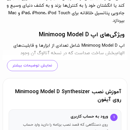
کند یا انگشتان خود را به کنترل‌ها بزند و به کشف دنیای وسیع و
جادویی پتانسیل خلاقانه برای iPad، iPhone، iPod Touch و Mac
بپردازد.
ویژگی‌های اپ Minimoog Model D
اپ Minimoog Model D شامل تعدادی از ابزارها و قابلیت‌های
الهام‌بخش ساخت صداست که در نسخه آنالوگ آن وجود
نداشت. عملکردهای جدید شامل امکان نواختن آکورد با حداکثر
نمایش توضیحات بیشتر
چهار نت پلی‌فونی، یک آربِجیاتور آسان برای ایجاد الگوهای ریتم،
یک رکوردر لوپینگ زمان واقعی با ظرفیت بیش از حد غیرمحدود،
یک ماژول تأخیر استریو پینگ‌پنگ همگام با تمپو و ماژول تأثیر
مدولاسیون زمان Bender است که دامنه وسیعی دارد.
آموزش نصب Minimoog Model D Synthesizer
روی آیفون
تاریخچه‌ای کوتاه
Minimoog Model D در سال 1970 توسط Moog معرفی شد و به
ورود به حساب کاربری
۱
عنوان نمونه‌ای برای همه کیبوردهای الکترونیکی که بعد از آن
روی دستگاهی که قصد نصب برنامه را دارید وارد حساب