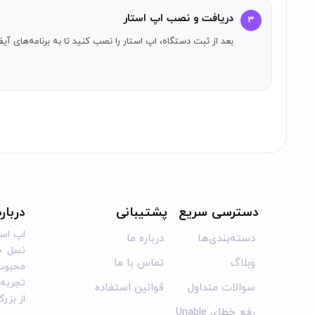
دریافت و نصب اپ استار
۳
بعد از ثبت دستگاه، اپ استار را نصب کنید تا به برنامه‌های 
دسترسی سریع
پشتیبانی
دربار
اپ است
دسته‌بندی‌ها
درباره ما
نسل جد
وبلاگ
تماس با ما
محبوب 
تجربه‌ا
سوالات متداول
قوانین استفاده
از بزر
رفع خطای Unable