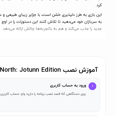
کرد.
این بازی به طرز دلپذیری خشن است، با جزایر زیبای طبیعی و سر
به سربازان خود می‌دهید تا تلاش کنند این دستورات را در اوج
جدید را جذب می‌کند و هم به باتجربه‌ها چالش ارائه می‌دهد.
به مبارزه ادامه دهید، جنگجویان. نه برای قدرت یا ثروت یا افتخار، 
ویژگی‌های کلیدی
استراتژیک زمان واقعی:
نیروهای خود را مستقر و جابجا کنی
آموزش نصب Bad North: Jotunn Edition روی آیفون
با دقت انجام دهید! اگر یک فرمانده را از دست بدهید، ا
کنترل‌های هوشمند واحد:
شما خطوط کلی دفاعیات خود را 
موجود عمل می‌کنند.
ورود به حساب کاربری
۱
جزایر تولیدی:
هر جزیره به طرز بصری دلپذیر و منحصر به ف
روی دستگاهی که قصد نصب برنامه را دارید وارد حساب کاربری 
دشمن دارید.
به‌روزرسانی‌های قابل باز شدن:
دفاعی قوی‌تر و هوشمندانه
استفاده کنید.