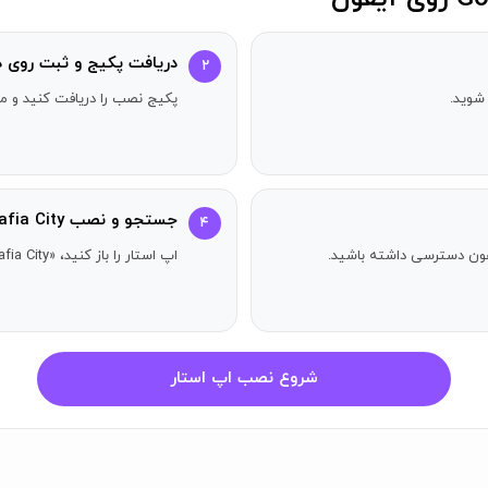
دریافت پکیج و ثبت روی د
۲
شوید.
پکیج نصب را دریافت کنید و مر
های زیر پشتیبانی می‌کند: انگلیسی، آلمانی، فرانسوی، اسپانیایی، روسی، 
جستجو و نصب Godfather of Mafia City
۴
آیفون دسترسی داشته باشید.
اپ استار را باز کنید، «Godfather of Mafia City» را جستجو کنید و دکمه دریافت را بزنید.
ها در کشورهای دیگر ممکن است متفاوت باشد و هزینه‌های واقعی ممک
شروع نصب اپ استار