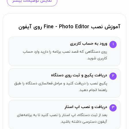
نمایش توضیحات بیشتر
ابزارهای رنگی جامع
: کیفیت عکسی بی‌نظیر را تجربه کنید.
لایه‌بندی پیشرفته
آموزش نصب Fine - Photo Editor روی آیفون
ترکیب عکس‌ها، استیکرها و دوال‌ها
: ایجاد ترکیب‌های منحصر به فرد با
تنظیمات دقیق لایه.
ورود به حساب کاربری
۱
ابزارهای متنی
روی دستگاهی که قصد نصب برنامه را دارید وارد حساب
کاربری شوید.
دسترسی به ابزارهای متن دینامیک
: با مجموعه‌ای از سبک‌ها، افکت‌ها
و الگوها برای هر نیاز.
دریافت پکیج و ثبت روی دستگاه
۲
تصویرسازی و اصلاح اعوجاج
پکیج نصب را دریافت کنید و مراحل فعالسازی دستگاه را طبق
راهنما انجام دهید.
انتخاب از میان فریم‌های مختلف
: برای به پایان رساندن عکس‌های
خود از طراحی‌های مدرن تا کلاسیک.
دریافت و نصب اپ استار
اصلاح اعوجاج‌ها با ابزارهای دقیق
: حفظ هندسه بدون عیب تصاویر.
۳
بعد از ثبت دستگاه، اپ استار را نصب کنید تا به برنامه‌های
ویرایش انتخابی و ماسک‌گذاری پیشرفته
آیفون دسترسی داشته باشید.