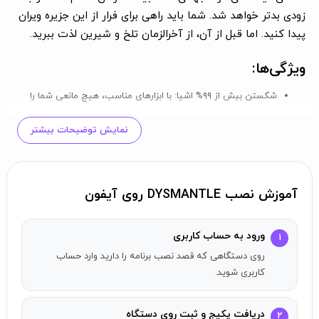
زودی بدتر خواهد شد. شما باید راهی برای فرار از این جزیره ویران
پیدا کنید. اما قبل از آن، از آخرالزمان تلخ و شیرین لذت ببرید.
ویژگی‌ها:
شکستن بیش از ۹۹% اشیا:
با ابزارهای مناسب، هیچ مانعی شما را
متوقف نخواهد کرد.
نمایش توضیحات بیشتر
نبرد یا فرار:
با موجودات زشت و پلید دوران پس از آخرالزمان مبارزه
کنید یا از آن‌ها فرار کنید.
کشف جهان باز:
دنیای دست‌ساز را کاوش کنید و اسرار آن را بیابید.
بقا:
مناطق را از هیولاها پاکسازی کنید و آن‌ها را به‌عنوان قلمرو خود
آموزش نصب DYSMANTLE روی آیفون
ثبت کنید.
ایجاد پایگاه:
برای تثبیت حضور خود پایگاه‌ها بسازید.
ورود به حساب کاربری
۱
ساخت سلاح و ابزار:
سلاح‌ها، ابزار، لباس‌ها و آویزه‌های دائمی بسازید.
روی دستگاهی که قصد نصب برنامه را دارید وارد حساب
شکار و اهلی کردن:
شکارهای مختلفی انجام دهید یا آن‌ها را برای
کاربری شوید.
مزرعه باغ وحش خود اهلی کنید.
کشاورزی:
گیاهان مغذی بکارید و از محصولات خود بهره‌برداری کنید.
دریافت پکیج و ثبت روی دستگاه
۲
حل معماها:
در تامب‌های قدیم معماهای سطح بالا و زیرزمینی را حل