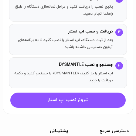
پکیج نصب را دریافت کنید و مراحل فعالسازی دستگاه را طبق
کنید.
راهنما انجام دهید.
ماهیگیری:
از سطح آب موجودات زیرآبی باهوش را صید کنید.
پخت و پز:
دستور غذاهای خوشمزه تهیه کنید تا به دائمی‌های
دریافت و نصب اپ استار
توانایی‌ها و آمار خود ارتقا دهید.
۳
کشف اسرار جزیره عجیب:
به رمز و رازهای جزیره‌ی عجیب خود پی
بعد از ثبت دستگاه، اپ استار را نصب کنید تا به برنامه‌های
ببرید.
آیفون دسترسی داشته باشید.
جستجو و نصب DYSMANTLE
۴
اپ استار را باز کنید، «DYSMANTLE» را جستجو کنید و دکمه
دریافت را بزنید.
شروع نصب اپ استار
دسترسی سریع
پشتیبانی