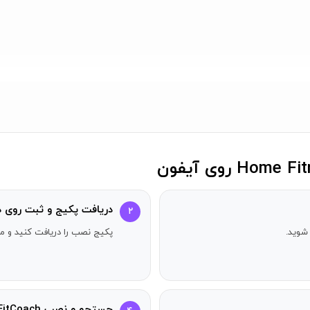
یا فعال‌تر بودن
: شکم، باسن، پاها، دست‌ها.
 و غیره را وارد کنید.
دریافت پکیج و ثبت روی د
۲
شوید.
پکیج نصب را دریافت کنید و مر
 برنامه تمرینی شخصی‌سازی شده ارائه خواهد داد – ترکیبی از تمرینا
مرینی براساس پیشرفت و بازخورد شما به‌روزرسانی خواهد شد (آیا تمری
جستجو و نصب Home Fitness Coach: FitCoach