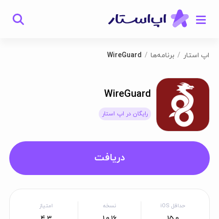
اپ استار
برنامه‌ها
WireGuard
WireGuard
رایگان در اپ استار
دریافت
حداقل iOS
نسخه
امتیاز
4.3
1.0.16
15.0