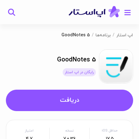
اپ استار
برنامه‌ها
GoodNotes 5
GoodNotes 5
رایگان در اپ استار
دریافت
حداقل iOS
نسخه
امتیاز
4.7
7.0.36
17.5