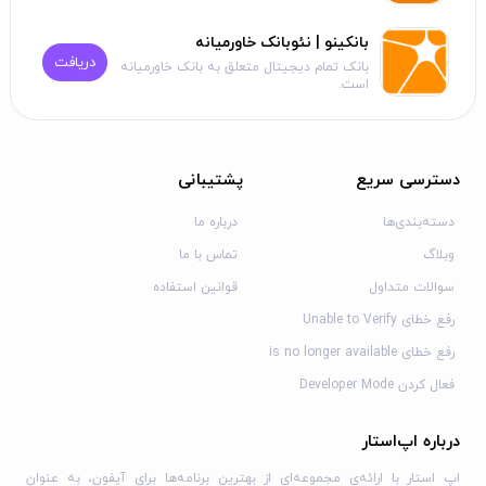
Goodnotes خود.
تضمین ایمنی اسناد مهم خود با iCloud Sync، Google Drive،
بانکینو | نئوبانک خاورمیانه
دریافت
OneDrive، Dropbox و WebDAV.
بانک تمام دیجیتال متعلق به بانک خاورمیانه
است.
اطلاعات بیشتر
وب‌سایت:
www.goodnotes.com
دسترسی سریع
پشتیبانی
توییتر:
@goodnotesapp
دسته‌بندی‌ها
درباره ما
اینستاگرام:
@goodnotes.app
وبلاگ
تماس با ما
پینترست:
@goodnotesapp
سوالات متداول
قوانین استفاده
تیک‌تاک:
@goodnotesapp
رفع خطای Unable to Verify
سیاست حفظ حریم خصوصی:
رفع خطای is no longer available
https://www.goodnotes.com/privacy-policy
فعال کردن Developer Mode
شرایط و ضوابط:
https://www.goodnotes.com/terms-and-
درباره اپ‌استار
conditions
اپ استار با ارائه‌ی مجموعه‌ای از بهترین برنامه‌ها برای آیفون، به عنوان