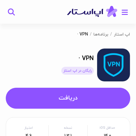
اپ استار
برنامه‌ها
VPN ·
VPN ·
رایگان در اپ استار
دریافت
حداقل iOS
نسخه
امتیاز
4.6
1.3.1
14.0