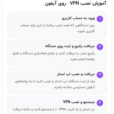
Our high-speed VPN servers in 70+ locations all over the
آموزش نصب VPN · روی آیفون
globe, as well as our enhanced KeepSolid Wise technology,
allow you to freely surf the web without giving out a single
ورود به حساب کاربری
۱
piece of your personal information, including your current
روی دستگاهی که قصد نصب برنامه را دارید وارد حساب
location. Don’t let websites discriminate you based on the
کاربری شوید.
way you surf the internet or the place you browse it from.
دریافت پکیج و ثبت روی دستگاه
۲
TOTAL SECURITY
پکیج نصب را دریافت کنید و مراحل فعالسازی دستگاه را طبق
We offers a variety of VPN protocols, each with unique
راهنما انجام دهید.
capabilities and strengths. Just choose the one you would
like to try. For instance:
دریافت و نصب اپ استار
۳
OpenVPN - an extremely secure and highly configurable
بعد از ثبت دستگاه، اپ استار را نصب کنید تا به برنامه‌های
protocol that uses a wide range of encryption algorithms
آیفون دسترسی داشته باشید.
(including AES-256).
IKEv2 - a secure and easy-to-setup protocol that can
effectively change networks and re-establish VPN
جستجو و نصب VPN ·
۴
connection if it was temporarily lost. It provides a
اپ استار را باز کنید، «VPN ·» را جستجو کنید و دکمه دریافت