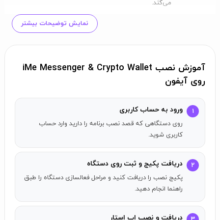
می‌کند.
موضوعات چت: تخصیص موضوع به چت‌ها و گروه‌بندی آن‌ها
نمایش توضیحات بیشتر
بر اساس دسته‌بندی.
چت‌های اخیر: پنل چندمنظوره از آواتارهای چت‌های اخیر برای
دسترسی سریع.
آموزش نصب iMe Messenger & Crypto Wallet
محافظت از داده‌ها:
روی آیفون
چت‌های پنهان: امکان پنهان کردن چت‌ها از لیست اصلی.
قفل رمز: تنظیم رمز منحصر به فرد برای هر چت.
آنتی‌ویروس: اسکن فایل‌ها برای ویروس‌ها پیش از دانلود.
ورود به حساب کاربری
۱
کیف پول رمزارز:
روی دستگاهی که قصد نصب برنامه را دارید وارد حساب
کیف پول چند شبکه‌ای غیرمتمرکز با ابزارهای DeFi، تحت
کاربری شوید.
کنترل کاربر.
پشتیبانی از ارزهای دیجیتال اصلی و شبکه‌های NFT.
دریافت پکیج و ثبت روی دستگاه
۲
یکپارچگی خدمات DeFi بومی: تبادل DEX و پل‌های متقابل.
پکیج نصب را دریافت کنید و مراحل فعالسازی دستگاه را طبق
ابزارهای مفید:
راهنما انجام دهید.
مترجم پیشرفته: ترجمه چت‌ها یا پیام‌های فردی با UI بهبود
یافته.
دریافت و نصب اپ استار
۳