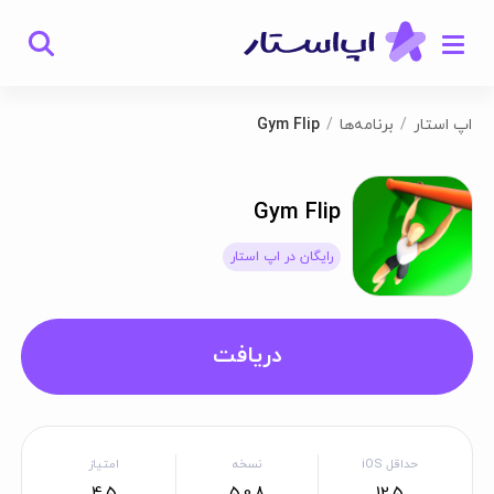
اپ استار
برنامه‌ها
Gym Flip
Gym Flip
رایگان در اپ استار
دریافت
حداقل iOS
نسخه
امتیاز
4.5
5.0.8
12.5