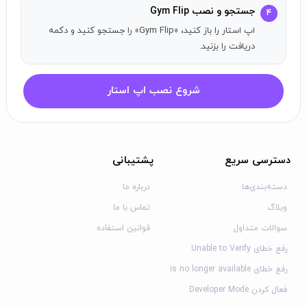
جستجو و نصب Gym Flip
۴
برای لغو اشتراک خود، لطفاً به
این لینک
مراجعه کنید.
اپ استار را باز کنید، «Gym Flip» را جستجو کنید و دکمه
دریافت را بزنید.
شروع نصب اپ استار
دسترسی سریع
پشتیبانی
دسته‌بندی‌ها
درباره ما
وبلاگ
تماس با ما
سوالات متداول
قوانین استفاده
رفع خطای Unable to Verify
رفع خطای is no longer available
فعال کردن Developer Mode