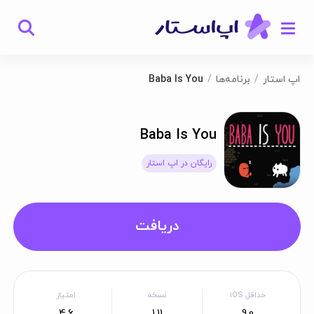
اپ استار
برنامه‌ها
Baba Is You
Baba Is You
رایگان در اپ استار
دریافت
حداقل iOS
نسخه
امتیاز
4.6
1.11
9.0