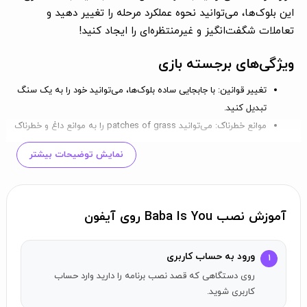
این بلوک‌ها، می‌توانید نحوه عملکرد مرحله را تغییر دهید و
تعاملات شگفت‌انگیز و غیرمنتظره‌ای را ایجاد کنید!
ویژگی‌های برجسته بازی
تغییر قوانین:
با جابجایی ساده بلوک‌ها، می‌توانید خود را به یک سنگ
تبدیل کنید.
موانع خطرناک:
می‌توانید patches of grass را به موانع داغ و خطرناک
تبدیل کنید.
نمایش توضیحات بیشتر
اهداف متفاوت:
حتی می‌توانید هدفی که برای رسیدن به آن نیاز
دارید را به چیزی کاملاً متفاوت تغییر دهید.
با این بازی خلاقانه و سرگرم‌کننده، ساعت‌ها سرگرمی را تجربه
آموزش نصب Baba Is You روی آیفون
کنید و ذهن خود را به چالش بکشید!
ورود به حساب کاربری
۱
روی دستگاهی که قصد نصب برنامه را دارید وارد حساب
کاربری شوید.