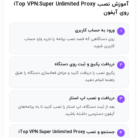
What can you do with iTop VPN:
آموزش نصب iTop VPN:Super Unlimited Proxy
- Surf anonymously and privately, protect your privacy
روی آیفون
- Speed up your mobile gaming network
- Protect your online privacy on public WiFi
ورود به حساب کاربری
۱
- Keep connected with family through fluent video calls
روی دستگاهی که قصد نصب برنامه را دارید وارد حساب
- Favorite the most used servers to find them easily
کاربری شوید.
You can be a premium user through an auto-renewal
دریافت پکیج و ثبت روی دستگاه
۲
subscription:
پکیج نصب را دریافت کنید و مراحل فعالسازی دستگاه را طبق
- You can have a 3-day free trial before you are charged
راهنما انجام دهید.
for the subscription. It will not affect the free service of
the VPN.
دریافت و نصب اپ استار
- Any unused portion of a free trial period, if offered, will be
۳
forfeited when you purchase a subscription.
بعد از ثبت دستگاه، اپ استار را نصب کنید تا به برنامه‌های
آیفون دسترسی داشته باشید.
- After the free trial, payment will charge to the iTunes
account.
- Price of subscriptions: 1 Week ($7.99), 1 Month ($11.99), 1
جستجو و نصب iTop VPN:Super Unlimited Proxy
۴