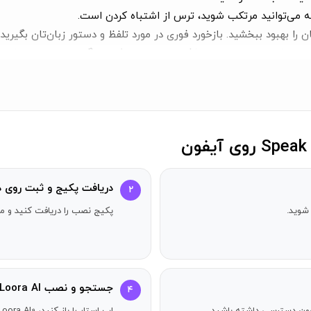
 می‌توانید مرتکب شوید، ترس از اشتباه کردن است.
 را بهبود ببخشید. بازخورد فوری در مورد تلفظ و دستور زبان‌تان بگیرید.
ید. تلفظ و لهجه خود را با شکست‌دادن اهداف هفتگی‌تان بهبود ببخشید.
ا در سطح صحبت‌کردن‌تان.
ه یادگیری زبان، برای ارائه بهترین مربی زبان انگلیسی هوشمند به‌طور
دریافت پکیج و ثبت روی د
۲
شوید.
پکیج نصب را دریافت کنید و مر
ملات عالی قدرتمندتر است.
جستجو و نصب Speak English with Loora AI
۴