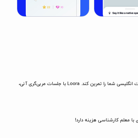
با Loora، معلم انگلیسی هوشمند شخصی‌تان، به راحتی به طور روان انگلیسی صحبت کنید. Loora همیشه در دسترس است تا مکالمات انگلیسی شما را تمرین کند. Loora با جلسات مربی‌گری آنی،