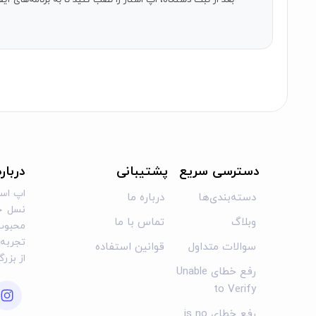
بعد از ثبت دستگاه، اپ استار را نصب کنید تا به برنامه‌های 
ارائه نخواهد شد. می‌توانید از دو طرح اشتراکی ما انتخاب کنید:
اشتراک سالانه
اشتراک ماهانه
به آینده یادگیری زبان انگلیسی خوش آمدید!
دسترسی سریع
پشتیبانی
دربار
اپ است
دسته‌بندی‌ها
درباره ما
نسل جد
وبلاگ
تماس با ما
محبوب 
تجربه‌ا
سوالات متداول
قوانین استفاده
از بزر
رفع خطای Unable
to Verify
رفع خطای is no