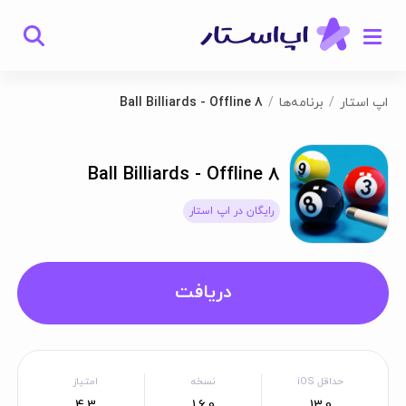
اپ استار
برنامه‌ها
8 Ball Billiards - Offline
8 Ball Billiards - Offline
رایگان در اپ استار
دریافت
حداقل iOS
نسخه
امتیاز
4.3
1.6.0
13.0