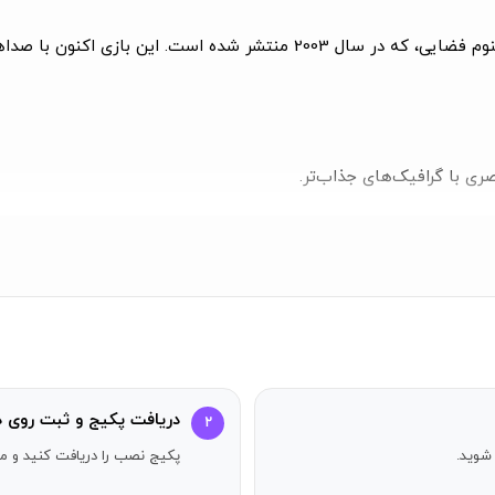
به کشف شروع سری Samorost بپردازید در ماجراجویی اولیه گنوم فضایی، که در
ری با گرافیک‌های جذاب‌تر.
 و موسیقی جدید.
به چالش می‌کشد.
ه هستند، این بازی انتخابی عالی است. با
Samorost
سفر خود را آغاز 
دریافت پکیج و ثبت روی د
۲
شوید.
پکیج نصب را دریافت کنید و مر