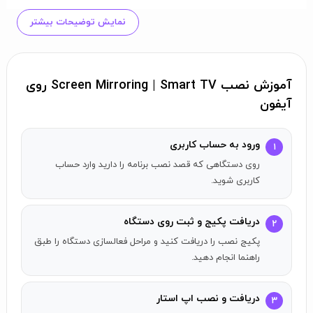
presentations to students. Just do this all and cast it on a
نمایش توضیحات بیشتر
bigger TV screen in real time
Features:
- Works with all TVs
آموزش نصب Screen Mirroring | Smart TV روی
- No delay
آیفون
- Mirror anything from your phone screen to TV
- Cast photos and videos from your favourite sources like
ورود به حساب کاربری
۱
Photo Library or web
روی دستگاهی که قصد نصب برنامه را دارید وارد حساب
- Watch Youtube, TV shows and more
کاربری شوید.
Note: in order to enable mirroring, make sure your devices
دریافت پکیج و ثبت روی دستگاه
۲
are on the same Wi-Fi network. Make sure to turn off all
پکیج نصب را دریافت کنید و مراحل فعالسازی دستگاه را طبق
VPN and proxy to connect to your TV.
راهنما انجام دهید.
Supported TVs
دریافت و نصب اپ استار
We have carefully tested our applications on a wide range
۳