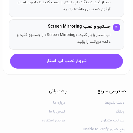
بعد از ثبت دستگاه، اپ استار را نصب کنید تا به برنامه‌های
of TV models to ensure compatibility. However, we cannot
آیفون دسترسی داشته باشید.
guarantee that it will work on every single device.
Some third-party apps have restrictions that may prevent
screen mirroring, which can result in a black screen on your
جستجو و نصب Screen Mirroring
۴
TV. For example, services like Netflix have chosen to limit
اپ استار را باز کنید، «Screen Mirroring» را جستجو کنید و
this functionality which is beyond our control.
دکمه دریافت را بزنید.
Privacy Policy: https://appville.io/privacy-policy
شروع نصب اپ استار
Terms of Service: https://appville.io/terms-of-use
دسترسی سریع
پشتیبانی
دسته‌بندی‌ها
درباره ما
وبلاگ
تماس با ما
سوالات متداول
قوانین استفاده
رفع خطای Unable to Verify