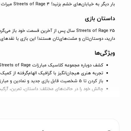
بار دیگر به خیابان‌های خشم بزنید!
Streets of Rage 4
میراث ا
داستان بازی
Streets of Rage
25 سال پس از آخرین قسمت خود باز می‌گردد:
دارید، دوستان‌تان و مشت‌های‌تان هستند! این بازی با نقدهای مثبت و 
ویژگی‌ها
کشف دوباره مجموعه کلاسیک مبارزات Streets of Rage با مکانیک‌های جدید مبارزه
تجربه هنری هیجان‌انگیز با گرافیک الهام‌گرفته از کمیک‌های دستی توسط استودیو سازنده agon’s Trap
باز کردن تا 5 شخصیت قابل بازی جدید و نمادین و مبارزه در 12 مرحله مختلف برای بازگرداندن نظم به خیابان‌ها
چالش خود را در حالت‌های مختلف: داستان، تمرین، آرکید.
گوش دادن به یک OST الکترو جدید با موسیقیدانان جهانی مانند Olivier Derivière و افسانه Yuzo Koshiro
حالت بقا سفارشی جدید برای DLC (Mr. X Nightmare)
اجسام قابل تخریب جدید برای حفظ شمارنده_combo
احیا با تا 13 شخصیت جایگزین قدیمی، سطوح مخفی قدیمی یا انتخاب OSTهای SoR1 و SoR2 و فعال‌سازی گرافیک پیکسلی قدیمی!