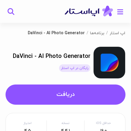
اپ استار
برنامه‌ها
DaVinci - AI Photo Generator
DaVinci - AI Photo Generator
رایگان در اپ استار
دریافت
حداقل iOS
نسخه
امتیاز
4.5
4.4.1
16.0