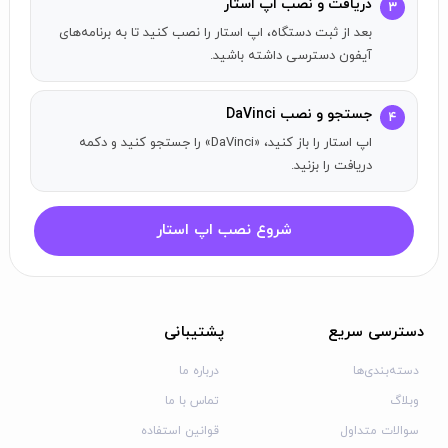
وارد کرده یا عکس را آپلود کنید تا تولید هنر با هوش مصنوعی
دریافت و نصب اپ استار
۳
آغاز شود.
بعد از ثبت دستگاه، اپ استار را نصب کنید تا به برنامه‌های
آیفون دسترسی داشته باشید.
► انتخاب از سبک‌های هنری مختلف
تولیدکننده عکس DaVinci AI انواع مختلفی از سبک‌های هنری را
جستجو و نصب DaVinci
۴
ارائه می‌دهد. با سبک‌های مختلفی از طرح‌های کمدی مانند
اپ استار را باز کنید، «DaVinci» را جستجو کنید و دکمه
طرح‌های رنگی ساده گرفته تا واقع‌گرایی شگفت‌انگیز آزمایش
دریافت را بزنید.
کنید و بهترین گزینه را برای تبدیل دیدگاه‌تان به هنر شگفت‌انگیز
پیدا کنید.
شروع نصب اپ استار
► خلق آثار هنری منحصر به فرد برای خانه یا اتاق شما
به دنبال اثر هنری ایده‌آل برای اتاق یا خانه‌تان هستید؟ ایده‌تان
را به تولیدکننده هنر با هوش مصنوعی بگویید و این اپلیکیشن
یک اثر هنری بی‌نظیر برای شما طراحی خواهد کرد. اگر نتیجه را
دسترسی سریع
پشتیبانی
دوست داشتید، می‌توانید آن را با وضوح بالا دانلود کرده و آن را
دسته‌بندی‌ها
درباره ما
چاپ کنید تا به زیبایی در خانه‌تان نمایش دهید.
وبلاگ
تماس با ما
► تولیدکننده تتو با هوش مصنوعی
سوالات متداول
قوانین استفاده