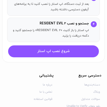
خریدهای درون‌برنامه‌ای فقط می‌توانند توسط Apple ID که خرید کرده
بعد از ثبت دستگاه، اپ استار را نصب کنید تا به برنامه‌های
است استفاده شوند و نمی‌توانند با اعضای Family Sharing به اشتراک
آیفون دسترسی داشته باشید.
گذاشته شوند.
سیستم عامل و دستگاه‌های سازگار
جستجو و نصب RESIDENT EVIL 2
۴
اپ استار را باز کنید، «RESIDENT EVIL 2» را جستجو کنید و
لینک به اطلاعات سازگاری
دکمه دریافت را بزنید.
شروع نصب اپ استار
دسترسی سریع
پشتیبانی
دسته‌بندی‌ها
درباره ما
وبلاگ
تماس با ما
سوالات متداول
قوانین استفاده
رفع خطای Unable to Verify