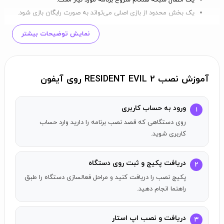
یک اتصال شبکه هنگام شروع برنامه مورد نیاز است.
یک بخش محدود از بازی اصلی می‌تواند به صورت رایگان بازی شود.
برای بازی کامل، خرید درون‌برنامه‌ای الزامی است.
نمایش توضیحات بیشتر
کیبورد و موس پشتیبانی نمی‌شوند. ما توصیه می‌کنیم این بازی را با
کنترلر بازی کنید. این بازی روی آی‌پد قابل بازی است، اما استفاده از
کنترلر تجربه بهتری را ارائه می‌دهد.
آموزش نصب RESIDENT EVIL 2 روی آیفون
این برنامه حدود 25 گیگابایت است. توجه مهم: روند نصب نیاز دارد
که حداقل دو برابر اندازه برنامه فضای ذخیره‌سازی آزاد داشته باشید.
توجه: زمان تخمین‌زده شده برای دانلود بر اساس سرعت اتصال:
ورود به حساب کاربری
۱
10Mbps - بیش از 6 ساعت، 100Mbps - 30 تا 40 دقیقه، 300Mbps -
روی دستگاهی که قصد نصب برنامه را دارید وارد حساب
8 تا 10 دقیقه.
کاربری شوید.
داده‌های ذخیره شده می‌توانند بین دستگاه‌های MacOS و iOS
بارگذاری و دانلود شوند.
دریافت پکیج و ثبت روی دستگاه
۲
احتیاط‌های خرید
پکیج نصب را دریافت کنید و مراحل فعالسازی دستگاه را طبق
راهنما انجام دهید.
پس از خرید، بازگشت (شامل تعویض با محصولات/خدمات دیگر) به
هیچ دلیلی ارائه نخواهد شد.
دریافت و نصب اپ استار
۳