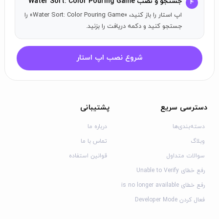
جستجو و نصب Water Sort: Color Pouring Game
زمان و مکانی از بازی پازل آب رنگی لذت ببرید!
۴
اپ استار را باز کنید، «Water Sort: Color Pouring Game» را
اپلیکیشن‌های مختلف بانکی را از جمله
نصب دیوار برای آیفون
جستجو کنید و دکمه دریافت را بزنید.
به‌سادگی از اپ استار دریافت کنید. برای شروع وارد حساب اپ
استار خود شوید.
شروع نصب اپ استار
دسترسی سریع
پشتیبانی
دسته‌بندی‌ها
درباره ما
وبلاگ
تماس با ما
سوالات متداول
قوانین استفاده
رفع خطای Unable to Verify
رفع خطای is no longer available
فعال کردن Developer Mode