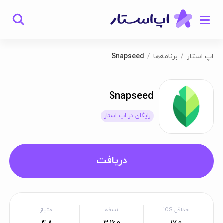
اپ استار
برنامه‌ها
Snapseed
Snapseed
رایگان در اپ استار
دریافت
حداقل iOS
نسخه
امتیاز
4.8
3.16.0
17.0