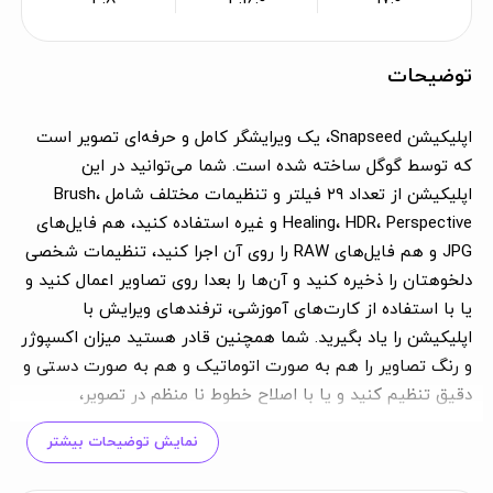
توضیحات
اپلیکیشن Snapseed، یک ویرایشگر کامل و حرفه‌ای تصویر است
که توسط گوگل ساخته شده است. شما می‌توانید در این
اپلیکیشن از تعداد ۲۹ فیلتر و تنظیمات مختلف شامل Brush،
Healing، HDR، Perspective و غیره استفاده کنید، هم فایل‌های
JPG و هم فایل‌های RAW را روی آن اجرا کنید، تنظیمات شخصی
دلخوهتان را ذخیره کنید و آن‌ها را بعدا روی تصاویر اعمال کنید و
یا با استفاده از کارت‌های آموزشی، ترفندهای ویرایش با
اپلیکیشن را یاد بگیرید. شما همچنین قادر هستید میزان اکسپوژر
و رنگ تصاویر را هم به صورت اتوماتیک و هم به صورت دستی و
دقیق تنظیم کنید و یا با اصلاح خطوط نا منظم در تصویر،
پرسپکتیو آن‌ها را تمیز و چشم‌نواز از آب در بیاورید. برای افزودن
نمایش توضیحات بیشتر
حالت طبیعی‌تر به ظاهر تصاویر، در Snapseed می‌توانید روی
رنگ و وایت بالانس آن‌ها کنترل کامل داشته باشید و آن‌ها را به