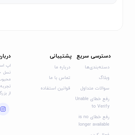
دسترسی سریع
پشتیبانی
دربار
اپ است
دسته‌بندی‌ها
درباره ما
نسل جد
وبلاگ
تماس با ما
محبوب 
تجربه‌ا
سوالات متداول
قوانین استفاده
از بزر
رفع خطای Unable
to Verify
رفع خطای is no
longer available