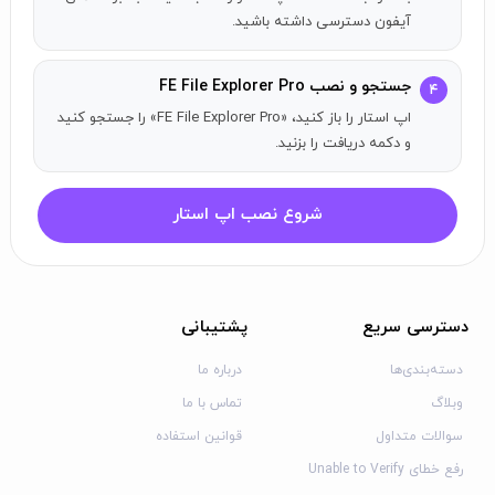
توزیع پیکربندی‌ها از طریق MDM (مدیریت دستگاه‌های سیار).
آیفون دسترسی داشته باشید.
سرور FTP و HTTP داخلی.
انتقال فایل:
جستجو و نصب FE File Explorer Pro
۴
اپ استار را باز کنید، «FE File Explorer Pro» را جستجو کنید
فایل‌ها را میان سرورها، فضای ذخیره‌سازی ابری، آیفون و آیپد
و دکمه دریافت را بزنید.
کپی کنید. انتقال فایل‌ها با کشیدن و رها کردن. انتقال فایل
نزدیک: انتقال فایل‌ها به‌صورت مستقیم بین دو دستگاه iOS
نزدیک، بدون نیاز به اتصال Wi-Fi یا LTE.
شروع نصب اپ استار
دسترسی سریع
پشتیبانی
دسته‌بندی‌ها
درباره ما
وبلاگ
تماس با ما
سوالات متداول
قوانین استفاده
رفع خطای Unable to Verify