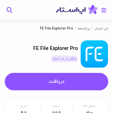
اپ استار
برنامه‌ها
FE File Explorer Pro
FE File Explorer Pro
رایگان در اپ استار
دریافت
حداقل iOS
نسخه
امتیاز
4.7
11.5.5
15.0