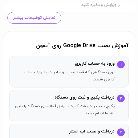
را ویرایش و ذخیره کنید
به‌سرعت به فایل‌های اخیر و مهم دسترسی پیدا کنید
نمایش توضیحات بیشتر
مدارک کاغذی را با استفاده از دوربین دستگاه خود اسکن و آپلود کنید
فایل‌ها را بر اساس نام و محتوا جستجو کنید
فایل‌ها را بر اساس نوع، تاریخ ویرایش و بیشتر فیلتر کنید
آموزش نصب Google Drive روی آیفون
فایل‌ها و پوشه‌ها را به اشتراک بگذارید و مجوزهای دسترسی را تنظیم
کنید
در حین استفاده آفلاین، محتوای خود را مشاهده کنید
ورود به حساب کاربری
۱
درباره فعالیت‌های مهم در فایل‌های خود اعلانات دریافت کنید
روی دستگاهی که قصد نصب برنامه را دارید وارد حساب
کاربری شوید.
امکانات اضافی برای مشترکین Google
Workspace
دریافت پکیج و ثبت روی دستگاه
۲
مشترکین Google Workspace به امکانات اضافی Drive دسترسی
پکیج نصب را دریافت کنید و مراحل فعالسازی دستگاه را طبق
دارند که شامل:
راهنما انجام دهید.
کنترل‌های امنیتی و مدیریتی برای مدیران به منظور کمک به رعایت
دریافت و نصب اپ استار
نیازهای انطباق داده‌ها
۳