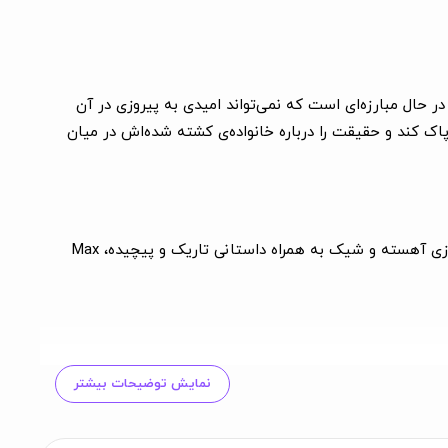
ب است، Max مردی است که پشتش به دیوار است و در حال مبارزه‌ای است که نمی‌تواند امیدی به پیروزی در آن
مش را پاک کند و حقیقت را درباره خانواده‌ی کشته شده‌اش در میان
بازی Max Payne به عنوان یک اکشن شوتر سینمایی انقلابی، مفهوم Bullet Time® را در بازی‌های ویدئویی معرفی کرد. با ترکیب تیراندازی آهسته و شیک به همراه داستانی تاریک و پیچیده، Max
نمایش توضیحات بیشتر