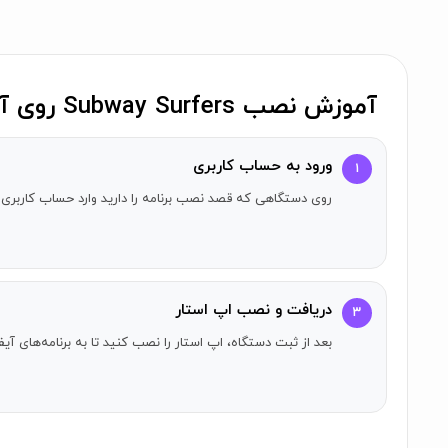
برنامه‌ای یونیورسال با گرافیک‌های HD بهینه شده برای وضوح رتینا
این بازی در اصل به صورت مشترک توسط SYBO و Kiloo توسعه یافته است.
سازگاری و نیازمندی‌ها
آموزش نصب Subway Surfers روی آیفون
Subway Surfers با آیفون 4s، آیپاد 5، آیپد 2 و یا دستگاه‌های جدیدتر سازگار است.
ورود به حساب کاربری
۱
به نسخه iOS 8 یا بالاتر نیاز دارید.
روی دستگاهی که قصد نصب برنامه را دارید وارد حساب کاربری 
دریافت و نصب اپ استار
۳
بعد از ثبت دستگاه، اپ استار را نصب کنید تا به برنامه‌های 