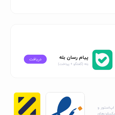
پیام رسان بله
دریافت
بله (گفتگو + پرداخت)
اپ‌استور و
یکیشن‌های