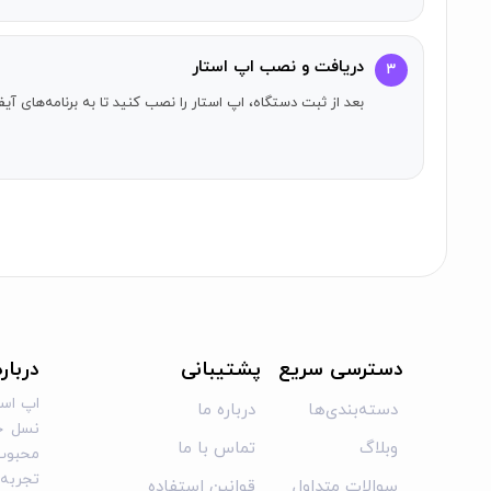
برترین‌های اپ استور:
دریافت و نصب اپ استار
۳
انتخاب ویراستار
بعد از ثبت دستگاه، اپ استار را نصب کنید تا به برنامه‌های 
بهترین‌های 2013
بهترین‌های 2012
10 برنامه شگفت‌انگیز
موارد ضروری اپ استور
نظرات رسانه‌ها:
"ترجمه صوتی به‌طور کامل اجرا شده است" - Kilian Bell, CultofMac
"ترجمه زبان در زمان واقعی با صحبت کردن به سادگی در iPhone شما" - Brent Dirks, AppAdvice.com
دسترسی سریع
پشتیبانی
دربار
"iTranslate Voice فوق‌العاده است" - Federico Viticci, Macstories.net
اپ است
دسته‌بندی‌ها
درباره ما
نسل جد
"اگر سفر می‌کنید، iTranslate Voice ممکن است مهم‌ترین برنامه در اپ استور باشد" - بهترین برنامه‌های آیفون 2012, Gizmag
وبلاگ
تماس با ما
محبوب 
برای کسب اطلاعات بیشتر در مورد iTranslate Voice، به
این لی
تجربه‌ا
سوالات متداول
قوانین استفاده