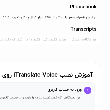
Phrasebook
بهترین همراه سفر با بیش از 250 عبارت از پیش تعریف‌شده.
Transcripts
هر مکالمه صوتی را صادر کنید، کپی کنید یا به اشتراک بگذارید!
علاقه‌مندی‌ها
Phrasebook شخصی و سفارشی شما
***یک خرید، همه را بگیرید.***
آموزش نصب iTranslate Voice روی آیفون
اگر شما قبلاً به یکی از برنامه‌های iTranslate اشتراک دارید، اشتراک PRO شما شامل دسترسی به تمام برنامه‌های زیر نیز می‌باشد:
iTranslate Pro
ورود به حساب کاربری
۱
iTranslate Voice
روی دستگاهی که قصد نصب برنامه را دارید وارد حساب کاربری 
iTranslate Converse
همین حالا آن‌ها را به طور رایگان دانلود کنید و از اشتراک PRO خود لذت ببرید!