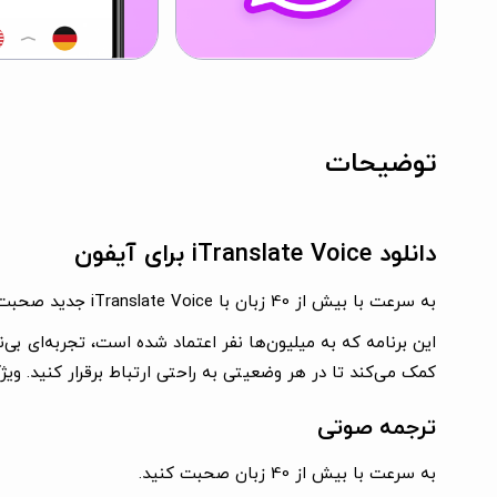
توضیحات
دانلود iTranslate Voice برای آیفون
به سرعت با بیش از 40 زبان با iTranslate Voice جدید صحبت کنید!
کمک می‌کند تا در هر وضعیتی به راحتی ارتباط برقرار کنید. ویژگی Transcripts به شما این امکان را می‌دهد تا مکالمه خود را در عرض چند ثانیه صادر یا به اشتراک 
ترجمه صوتی
به سرعت با بیش از 40 زبان صحبت کنید.