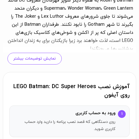
Batman و Robin به همراه دیگر سوپر قهرمانان معروف DC مانند
Superman، Wonder Woman، Green Lantern و دیگران متحد
می‌شوند تا جلوی شرورهای معروف Lex Luthor و The Joker را
بگیرند تا شهر Gotham را نابود نکنند. طرفداران Batman از این
داستان اصلی که پر از اکشن و شوخی‌های کلاسیک بازی‌های
LEGO است، لذت خواهند برد زیرا بازیکنان برای به زندان انداختن
بدشانس‌ها می‌جنگند!
نمایش توضیحات بیشتر
ویژگی‌ها:
80 شخصیت قابل بازی:
شخصیت‌های محبوب Justice League مانند
Superman، Wonder Woman، Green Lantern و The Flash را
آموزش نصب LEGO Batman: DC Super Heroes
می‌توانید با پیشرفت در بازی آزاد کنید یا در هر زمان از فروشگاه
روی آیفون
درون‌برنامه‌ای ما خریداری کنید. کمک Aquaman، Green Arrow،
Cyborg و Hawkman را برای کنترل Harley Quinn، Poison Ivy،
ورود به حساب کاربری
۱
Penguin و Catwoman داشته باشید!
روی دستگاهی که قصد نصب برنامه را دارید وارد حساب
لباس‌ها، ابزارها و قدرت‌های فوق‌العاده:
توانایی‌های لباس‌هایی مانند
کاربری شوید.
Hazard Suit Robin با Pressure Cannon، ابزارهایی مانند Batarang