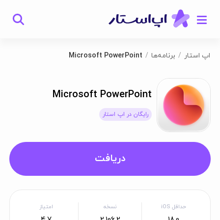
اپ استار
برنامه‌ها
Microsoft PowerPoint
Microsoft PowerPoint
رایگان در اپ استار
دریافت
حداقل iOS
نسخه
امتیاز
4.7
2.106.2
18.0