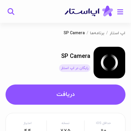
اپ استار
برنامه‌ها
SP Camera
SP Camera
رایگان در اپ استار
دریافت
حداقل iOS
نسخه
امتیاز
4.4
7.7.5
11.0