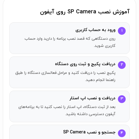
محافظت‌شده با رمز عبور ذخیره می‌شوند.
شبیه‌سازی تجربه جاسوس
: تمامی دکمه‌های کنترل رابط کاربری را
آموزش نصب SP Camera روی آیفون
پنهان کنید.
ورود به حساب کاربری
حالت‌ها
۱
روی دستگاهی که قصد نصب برنامه را دارید وارد حساب
عکس
: ضبط خودکار عکس با کیفیت تا ۴۸ مگاپیکسل.
کاربری شوید.
ویدیو
: همزمان ویدیو ضبط کنید و عکس بگیرید (عکس ۸ مگاپیکسلی
در حین ضبط ویدیو ۴K).
دریافت پکیج و ثبت روی دستگاه
۲
تشخیص حرکت
: فقط وقتی که حرکتی در صحنه وجود داشته باشد،
پکیج نصب را دریافت کنید و مراحل فعالسازی دستگاه را طبق
ضبط را انجام دهید.
راهنما انجام دهید.
حرکت آهسته
: پشتیبانی از ضبط ویدیو با نرخ فریم بالا یا حرکات
آهسته.
دریافت و نصب اپ استار
۳
زمان‌سنج
: ضبط ویدیو در حالت سریع تا ۳۲ برابر.
بعد از ثبت دستگاه، اپ استار را نصب کنید تا به برنامه‌های
افقی
: همواره ویدیو را در حالت افقی ضبط کنید.
آیفون دسترسی داشته باشید.
دو دوربین
: همزمان ویدیو را با دو لنز دوربین مختلف ضبط کنید.
کنترل دوربین
جستجو و نصب SP Camera
۴