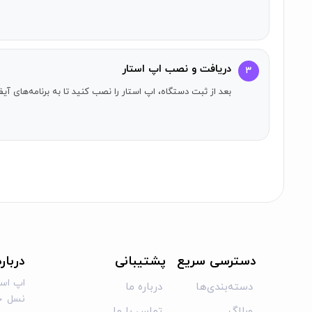
- In the app, type using any of the fonts in the fonts gallery, and use your favorite background,
- Click on Export,
- Select Copy to the clipboard,
دریافت و نصب اپ استار
۳
- Open Instagram, hold your finger on your profile picture, and Paste.
بعد از ثبت دستگاه، اپ استار را نصب کنید تا به برنامه‌های 
How to use Fonto in InShot or other applications:
- After creating your artwork in Fonto, click on extract and save it in your galley,
- Import the picture saved in your gallery to the application.
دسترسی سریع
پشتیبانی
دربار
اپ است
دسته‌بندی‌ها
درباره ما
نسل جد
وبلاگ
تماس با ما