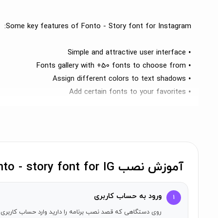
Some key features of Fonto - Story font for Instagram:
• Simple and attractive user interface
• Fonts gallery with +50 fonts to choose from
• Assign different colors to text shadows
• Add certain fonts to your favorites
• Customize each background individually
• Save your artwork in the clipboard and paste it directly into Instagram, without the need to save it in your gallery
• Make adjustable round borders
• Autosaving of the latest changes
• And more…
آموزش نصب Fonto - story font for IG روی آیفون
ورود به حساب کاربری
۱
How to use Fonto:
روی دستگاهی که قصد نصب برنامه را دارید وارد حساب کاربری 