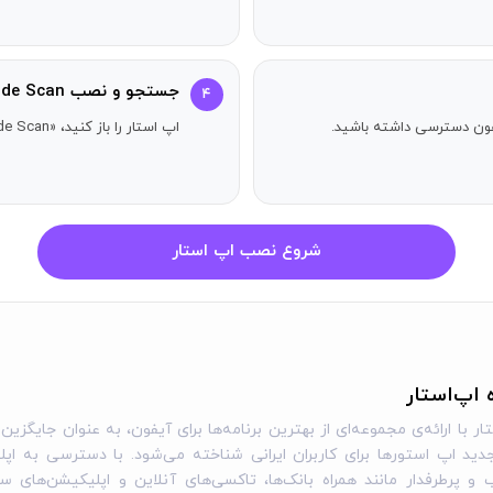
ا سلیقه‌ی خود تنظیم کنید. صدای بوق، لرزش و حتی رنگ‌های رابط اس
جستجو و نصب QR Code Reader · Barcode Scan
۴
آیفون دسترسی داشته باشید.
اپ استار را باز کنید، «QR Code Reader · Barcode Scan» را جستجو کنید و دکمه دریافت را بزنید.
ی بارگذاری طولانی و سلام به نتایج آنی. اسکن کنید، رمزگشایی کنید و
های انحصاری، جزئیات رویدادها و مکان‌های پنهان را در فروشگاه‌ها و رستوران‌ه
شروع نصب اپ استار
تجربه آینده‌ی اسکن QR کدها را به‌دست آورید – QR Code Reader را همین حالا دانلود کنید و زندگی خو
ه اپ‌استار
ار با ارائه‌ی مجموعه‌ای از بهترین برنامه‌ها برای آیفون، به عنوان جایگزین 
ید اپ استورها برای کاربران ایرانی شناخته می‌شود. با دسترسی به اپل
و پرطرفدار مانند همراه بانک‌ها، تاکسی‌های آنلاین و اپلیکیشن‌های س