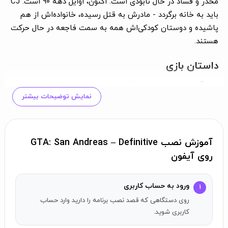
مخدر و فساد در حال نابودی است. اکنون، اوایل دهه 90 است. CJ
باید به خانه برگردد - مادرش به قتل رسیده، خانواده‌اش از هم
پاشیده و دوستان کودکی‌اش همه به سمت فاجعه در حال حرکت
هستند.
داستان بازی
با بازگشت به محله، چند افسر پلیس او را به جرم قتل متهم
نمایش توضیحات بیشتر
می‌کنند و CJ را مجبور می‌کنند تا سفری را آغاز کند که او را در
سرتاسر ایالت سن آندreas می‌برد، تا خانواده‌اش را نجات دهد و
کنترل خیابان‌ها را در نسخه بعدی این سری که همه چیز را تغییر
داد، به دست بگیرد.
آموزش نصب GTA: San Andreas – Definitive
روی آیفون
توسعه‌دهنده:
Rockstar Games, Inc.
آدرس:
622 Broadway, New York, NY, 10012.
Rockstar Games، Grand Theft Auto، Grand
© 2001–2023.
ورود به حساب کاربری
۱
Theft Auto: San Andreas و لوگوی R* از علامت‌ها/لوگوها/حق
روی دستگاهی که قصد نصب برنامه را دارید وارد حساب
کپی‌ها متعلق به Take-Two Interactive هستند.
کاربری شوید.
Unreal® Engine، حق کپی 1998–2023، Epic Games, Inc. تمامی