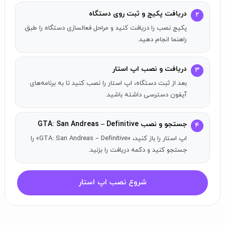
حقوق محفوظ است.
دریافت پکیج و ثبت روی دستگاه
۲
استفاده از Oodle.
حق کپی © 2008–2023 توسط Epic Games
پکیج نصب را دریافت کنید و مراحل فعالسازی دستگاه را طبق
Tools, Inc.
راهنما انجام دهید.
آیکون رتبه بندی علامت تجاری انجمن نرم‌افزار سرگرمی است.
تمامی دیگر علامت‌ها و علائم تجاری اموال مالکان مربوطه
دریافت و نصب اپ استار
۳
هستند. تمامی حقوق محفوظ است.
بعد از ثبت دستگاه، اپ استار را نصب کنید تا به برنامه‌های
آیفون دسترسی داشته باشید.
جستجو و نصب GTA: San Andreas – Definitive
۴
اپ استار را باز کنید، «GTA: San Andreas – Definitive» را
جستجو کنید و دکمه دریافت را بزنید.
شروع نصب اپ استار