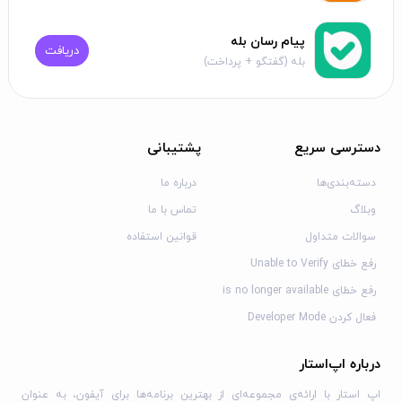
پیام رسان بله
دریافت
بله (گفتگو + پرداخت)
دسترسی سریع
پشتیبانی
دسته‌بندی‌ها
درباره ما
وبلاگ
تماس با ما
سوالات متداول
قوانین استفاده
رفع خطای Unable to Verify
رفع خطای is no longer available
فعال کردن Developer Mode
درباره اپ‌استار
اپ استار با ارائه‌ی مجموعه‌ای از بهترین برنامه‌ها برای آیفون، به عنوان