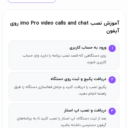
اشتراک‌گذاری سریع عکس‌ها و ویدیوها
صدها استیکر رایگان!
جلوگیری از هزینه‌های SMS و تماس‌های تلفنی
آموزش نصب imo Pro video calls and chat روی
*ممکن است هزینه‌های داده اعمال شود. برای جزئیات با ارائه
آیفون
دهنده خدمات خود تماس بگیرید.
اشتراک ماهانه IMO PREMIUM
ورود به حساب کاربری
۱
روی دستگاهی که قصد نصب برنامه را دارید وارد حساب
شما می‌توانید با اشتراک در IMO، تبلیغات را حذف کرده و 25
کاربری شوید.
گیگابایت فضای ابری دریافت کنید.
اشتراک‌ها به صورت ماهانه با نرخ انتخابی بسته به طرح اشتراک
دریافت پکیج و ثبت روی دستگاه
صورت می‌گیرد.
۲
پکیج نصب را دریافت کنید و مراحل فعالسازی دستگاه را طبق
اشتراک‌ها به صورت خودکار با هزینه بسته انتخابی تجدید می‌شوند،
راهنما انجام دهید.
مگر اینکه 24 ساعت قبل از پایان دوره جاری لغو شوند.
هزینه اشتراک به حساب iTunes شما در زمان تأیید خرید اعمال
می‌شود.
دریافت و نصب اپ استار
۳
شما می‌توانید اشتراک خود را مدیریت کرده و گزینه خودکار تجدید را با
بعد از ثبت دستگاه، اپ استار را نصب کنید تا به برنامه‌های
رفتن به تنظیمات حساب خود بعد از خرید خاموش کنید.
آیفون دسترسی داشته باشید.